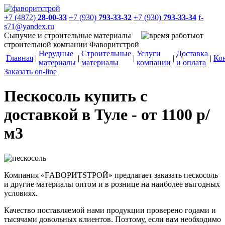
+7 (4872)
28-00-33
+7 (930)
793-33-32
+7 (930)
793-33-34
f-
s71@yandex.ru
Сыпучие и строительные материалы
от
строительной компании Фаворитстрой
Нерудные
Строительные
Услуги
Доставка
Главная
|
|
|
|
|
Ко
материалы
материалы
компании
и оплата
Заказать on-line
Пескосоль купить с
доставкой в Туле - от 1100 р/
м3
Компания
«FАВОРИТSТРОЙ»
предлагает заказать пескосоль
и другие материалы оптом и в рознице на наиболее выгодных
условиях.
Качество поставляемой нами продукции проверено годами и
тысячами довольных клиентов. Поэтому, если вам необходимо