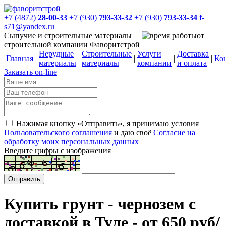
+7 (4872)
28-00-33
+7 (930)
793-33-32
+7 (930)
793-33-34
f-
s71@yandex.ru
Сыпучие и строительные материалы
от
строительной компании Фаворитстрой
Нерудные
Строительные
Услуги
Доставка
Главная
|
|
|
|
|
Ко
материалы
материалы
компании
и оплата
Заказать on-line
Нажимая кнопку «Отправить», я принимаю условия
Пользовательского соглашения
и даю своё
Согласие на
обработку моих персональных данных
Введите цифры с изображения
Купить грунт - чернозем с
доставкой в Туле - от 650 руб/