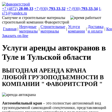
+7 (4872)
28-00-33
+7 (930)
793-33-32
+7 (930)
793-33-34
f-
s71@yandex.ru
Сыпучие и строительные материалы
от
строительной компании Фаворитстрой
Нерудные
Строительные
Услуги
Доставка
Главная
|
|
|
|
|
Ко
материалы
материалы
компании
и оплата
Заказать on-line
Услуги аренды автокранов в
Туле и Тульской области
ВЫГОДНАЯ АРЕНДА КРАНА
ЛЮБОЙ ГРУЗОПОДЪЕМНОСТИ В
КОМПАНИИ " ФАВОРИТСТРОЙ "
Автомобильный кран
– это полностью автономный вид
грузоподъемной самоходной спецтехники, представляющий